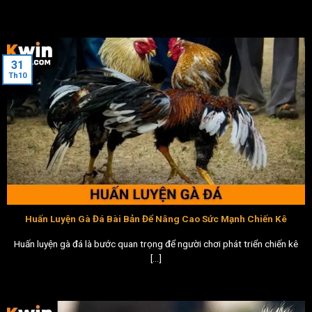
31
Th10
Kèo cược đa dạng
Hệ thống nhà cái phân chia nhiều loại trận đấu khác nhau để
người chơi lựa chọn phù hợp. Mỗi hình thức mang nét đặc
trưng riêng:
Huấn Luyện Gà Đá Bài Bản Để Nâng Cao Sức Mạnh Chiến Kê
Cựa sắt/ cựa dao: Được ưa chuộng nhất, tốc độ cao, kết quả
Huấn luyện gà đá là bước quan trọng để người chơi phát triển chiến kê
nhanh.
[...]
Đá gà tre: Gà nhỏ, linh hoạt, thiên về kỹ thuật
Gà nòi: Gà truyền thống Việt Nam, thể hiện sức bền và đòn