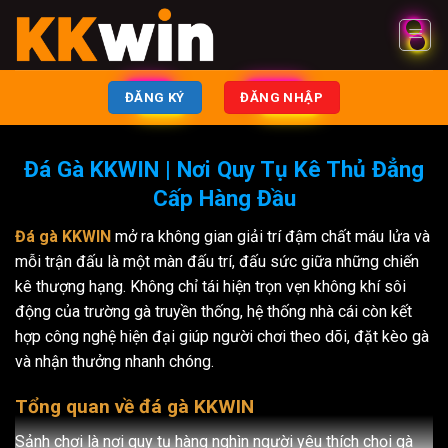
ĐĂNG KÝ
ĐĂNG NHẬP
Đá Gà KKWIN | Nơi Quy Tụ Kê Thủ Đẳng
Cấp Hàng Đầu
Đá gà KKWIN
mở ra không gian giải trí đậm chất máu lửa và
mỗi trận đấu là một màn đấu trí, đấu sức giữa những chiến
kê thượng hạng. Không chỉ tái hiện trọn vẹn không khí sôi
động của trường gà truyền thống, hệ thống nhà cái còn kết
hợp công nghệ hiện đại giúp người chơi theo dõi, đặt
kèo gà
và nhận thưởng nhanh chóng.
Tổng quan về đá gà KKWIN
Sảnh chơi là nơi quy tụ hàng nghìn người yêu thích
chọi gà