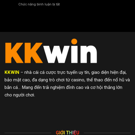
Chặn
Minh
Chức năng bình luận bị tắt
ở
|
Bạch
Thưởng chuỗi thắng liên tiếp.
KKWIN
Nguyên
Và
Có
Nhân
Hấp
Hoàn tiền thua đầu tuần.
Uy
Và
Dẫn
Tín
Cách
Không?
Bonus khi nạp lần đầu và trong sự kiện.
Khắc
Đánh
Phục
Giá
Hiệu
Hướng dẫn chơi và đặt kèo gà
Chi
Quả
Tiết
Việc tham gia vào các ván cược rất đơn giản nhưng để đặt
Từ
Người
kèo chính xác cần nắm rõ từng bước thao tác. Dưới đây là
Chơi
hướng dẫn chi tiết:
KKWIN
– nhà cái cá cược trực tuyến uy tín, giao diện hiện đại,
bảo mật cao, đa dạng trò chơi từ casino, thể thao đến nổ hũ và
Bước 1: Truy cập vào website hoặc ứng dụng
KKWIN
, chọn
bắn cá... Mang đến trải nghiệm đỉnh cao và cơ hội thắng lớn
mục
Đá gà.
cho người chơi.
Bước 2: Đăng nhập tài khoản hoặc tạo tài khoản mới trong
vài phút.
Bước 3: Nạp tiền vào ví chính.
Bước 4: Chọn sảnh chơi hoặc trường đấu mong muốn.
GIỚI THIỆU