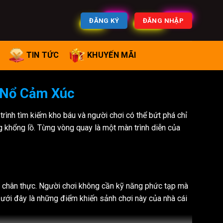
ĐĂNG KÝ
ĐĂNG NHẬP
TIN TỨC
KHUYẾN MÃI
g Nổ Cảm Xúc
 trình tìm kiếm kho báu và người chơi có thể bứt phá chỉ
ng khổng lồ. Từng vòng quay là một màn trình diễn của
c chân thực. Người chơi không cần kỹ năng phức tạp mà
Dưới đây là những điểm khiến sảnh chơi này của nhà cái