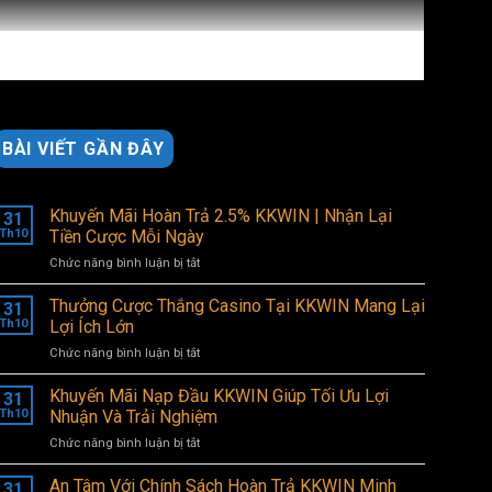
o đến các biểu tượng hiện đại như kim cương, xe thể
cách riêng.
BÀI VIẾT GẦN ĐÂY
Khuyến Mãi Hoàn Trả 2.5% KKWIN | Nhận Lại
31
Th10
Tiền Cược Mỗi Ngày
Chức năng bình luận bị tắt
ở
Khuyến
Mãi
Thưởng Cược Thắng Casino Tại KKWIN Mang Lại
31
Hoàn
Th10
Lợi Ích Lớn
Trả
Chức năng bình luận bị tắt
ở
2.5%
Thưởng
KKWIN
Cược
Khuyến Mãi Nạp Đầu KKWIN Giúp Tối Ưu Lợi
|
31
Thắng
Nhận
Th10
Nhuận Và Trải Nghiệm
Casino
Lại
Chức năng bình luận bị tắt
ở
Tại
Tiền
Khuyến
KKWIN
Cược
Mãi
An Tâm Với Chính Sách Hoàn Trả KKWIN Minh
Mang
31
Mỗi