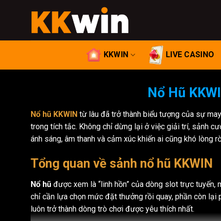
KKWIN
LIVE CASINO
Nổ Hũ KKWIN
Nổ hũ KKWIN
từ lâu đã trở thành biểu tượng của sự may 
trong tích tắc. Không chỉ dừng lại ở việc giải trí, sảnh
ánh sáng, âm thanh và cảm xúc khiến ai cũng khó lòng rờ
Tổng quan về sảnh nổ hũ KKWIN
Nổ hũ
được xem là “linh hồn” của dòng
slot
trực tuyến, 
chỉ cần lựa chọn mức đặt thưởng rồi quay, phần còn lại 
luôn trở thành dòng trò chơi được yêu thích nhất.