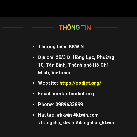
rị giải thưởng có thể nhân lên hàng nghìn lần với:
THÔNG TIN
Thương hiệu: KKWIN
Địa chỉ: 28/3 Đ. Hồng Lạc, Phường
10, Tân Bình, Thành phố Hồ Chí
Minh, Vietnam
Website:
https://codict.org/
Email: contactcodict.org
Phone: 0989633899
Hastag:
#kkwin #kkwin.com
#trangchu_kkwin #dangnhap_kkwin