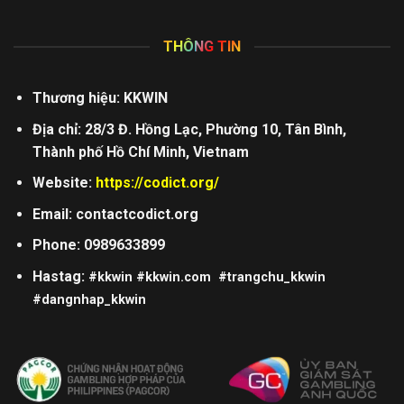
tiếp trong tài khoản.
THÔNG TIN
Thương hiệu: KKWIN
Địa chỉ: 28/3 Đ. Hồng Lạc, Phường 10, Tân Bình,
Thành phố Hồ Chí Minh, Vietnam
Website:
https://codict.org/
Email: contactcodict.org
Phone: 0989633899
Tham gia cá cược nhanh chóng
Hastag:
#kkwin #kkwin.com #trangchu_kkwin
#dangnhap_kkwin
Kinh nghiệm chơi thắng tại thể thao KKWIN
Để đạt kết quả tốt tại các ván cược, người chơi cần sự kết
hợp giữa kiến thức chuyên môn, phân tích xác suất và khả
năng kiểm soát cảm xúc. Không có công thức cố định nào