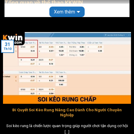
Tổng quan về thể thao KKWIN
Xem thêm
Sảnh
thể thao KKWIN
nổi bật nhờ khả năng tích hợp hàng
nghìn sự kiện cùng lúc từ nhiều khu vực khác nhau. Từ bóng
đá, tennis, bóng rổ đến cầu lông… đều được xử lý bằng công
nghệ truyền tải nhanh, hiển thị tỷ lệ và dữ liệu theo thời gian
thực. Sức hấp dẫn không chỉ nằm ở quy mô mà còn ở độ
31
Th10
chuẩn xác của thông tin.
Hệ thống phân tích dữ liệu được nhà cái xây dựng theo tiêu
chuẩn quốc tế giúp mỗi người chơi cảm nhận được nhịp đập
chân thực của từng pha bóng. Chính sự minh bạch ấy khiến
sảnh chơi luôn trở thành điểm đến đáng tin cậy của cộng
đồng yêu thích cá cược toàn cầu.
Hệ thống sports đa dạng
Bí Quyết Soi Kèo Rung Nâng Cao Dành Cho Người Chuyên
Nghiệp
Không gian giải trí được mở rộng liên tục với hàng loạt nội
dung giải trí kết hợp giữa thể thao truyền thống và công nghệ
Soi kèo rung là chiến lược quan trọng giúp người chơi tận dụng cơ hội
[...]
số. Dữ liệu từ được cập nhật liên tục giúp người chơi theo