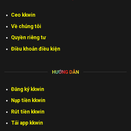
và tài chính.
Ceo kkwin
Hướng dẫn cách tham gia tại thể thao KKWIN
Về chúng tôi
Trải nghiệm tại sân chơi diễn ra trơn tru với quy trình đăng ký
và thao tác rõ ràng. Toàn bộ quy trình được bảo mật bằng
Quyền riêng tư
mã hóa AES tiên tiến, đảm bảo an toàn tuyệt đối cho mọi
Điều khoản điều kiện
giao dịch. Chỉ cần vài bước đơn giản, người chơi đã có thể
bước vào hành trình dự đoán đầy cảm xúc.
HƯỚNG DẪN
Bước 1: Truy cập website chính thức
KKWIN
.
Bước 2: Đăng ký tài khoản và xác minh thông tin cơ bản.
Đăng ký kkwin
Bước 3: Nạp tiền thông qua các phương thức.
Nạp tiền kkwin
Bước 4: Chọn mục “Thể thao” => Nhà cung cấp => Môn chơi.
Rút tiền kkwin
Bước 5: Chọn giải đấu, chọn loại cược, xác nhận tỷ lệ và
hoàn tất đặt cược.
Tải app kkwin
Bước 6: Theo dõi kết quả và kiểm tra lịch sử thắng thua trực